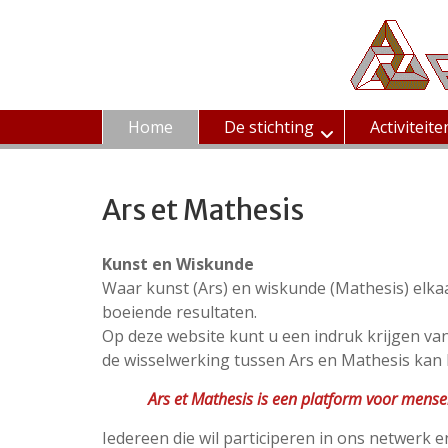
Ga
naar
de
inhoud
Home
De stichting
Activiteite
Ars et Mathesis
Kunst en Wiskunde
Waar kunst (Ars) en wiskunde (Mathesis) elk
boeiende resultaten.
Op deze website kunt u een indruk krijgen va
de wisselwerking tussen Ars en Mathesis kan l
Ars et Mathesis is een platform voor mense
Iedereen die wil participeren in ons netwerk en