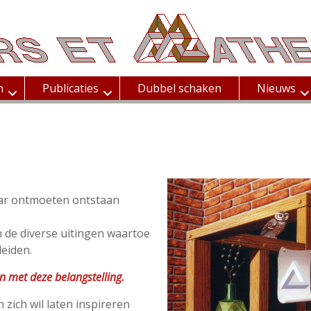
n
Publicaties
Dubbel schaken
Nieuws
aar ontmoeten ontstaan
n de diverse uitingen waartoe
eiden.
n met deze belangstelling.
 zich wil laten inspireren